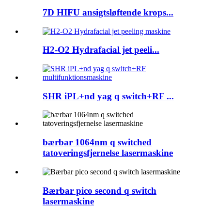
7D HIFU ansigtsløftende krops...
H2-O2 Hydrafacial jet peeli...
SHR iPL+nd yag q switch+RF ...
bærbar 1064nm q switched
tatoveringsfjernelse lasermaskine
Bærbar pico second q switch
lasermaskine