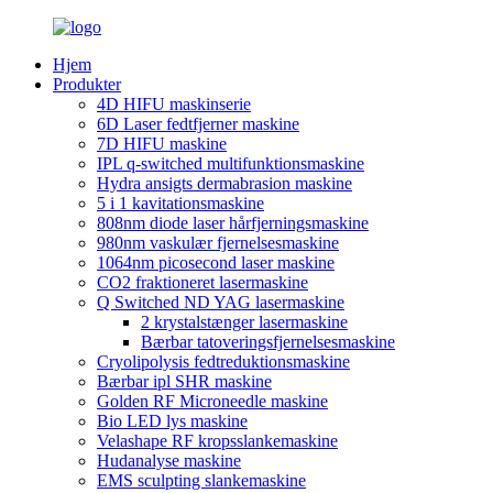
Hjem
Produkter
4D HIFU maskinserie
6D Laser fedtfjerner maskine
7D HIFU maskine
IPL q-switched multifunktionsmaskine
Hydra ansigts dermabrasion maskine
5 i 1 kavitationsmaskine
808nm diode laser hårfjerningsmaskine
980nm vaskulær fjernelsesmaskine
1064nm picosecond laser maskine
CO2 fraktioneret lasermaskine
Q Switched ND YAG lasermaskine
2 krystalstænger lasermaskine
Bærbar tatoveringsfjernelsesmaskine
Cryolipolysis fedtreduktionsmaskine
Bærbar ipl SHR maskine
Golden RF Microneedle maskine
Bio LED lys maskine
Velashape RF kropsslankemaskine
Hudanalyse maskine
EMS sculpting slankemaskine