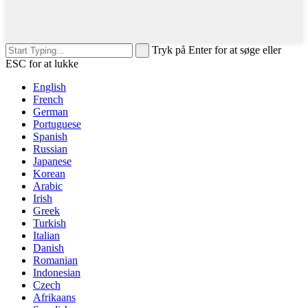
Tryk på Enter for at søge eller
ESC for at lukke
English
French
German
Portuguese
Spanish
Russian
Japanese
Korean
Arabic
Irish
Greek
Turkish
Italian
Danish
Romanian
Indonesian
Czech
Afrikaans