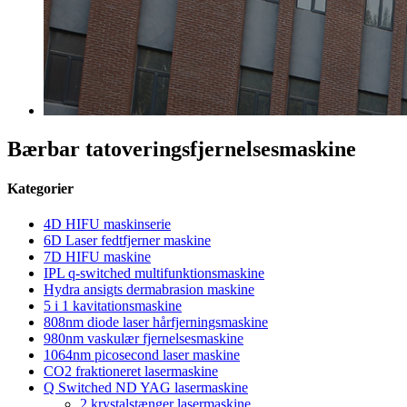
Bærbar tatoveringsfjernelsesmaskine
Kategorier
4D HIFU maskinserie
6D Laser fedtfjerner maskine
7D HIFU maskine
IPL q-switched multifunktionsmaskine
Hydra ansigts dermabrasion maskine
5 i 1 kavitationsmaskine
808nm diode laser hårfjerningsmaskine
980nm vaskulær fjernelsesmaskine
1064nm picosecond laser maskine
CO2 fraktioneret lasermaskine
Q Switched ND YAG lasermaskine
2 krystalstænger lasermaskine