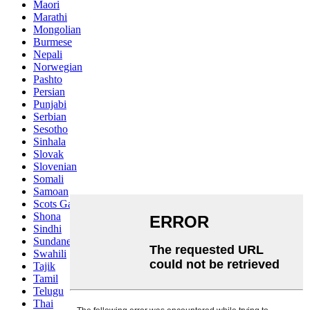
Maori
Marathi
Mongolian
Burmese
Nepali
Norwegian
Pashto
Persian
Punjabi
Serbian
Sesotho
Sinhala
Slovak
Slovenian
Somali
Samoan
Scots Gaelic
Shona
Sindhi
Sundanese
Swahili
Tajik
Tamil
Telugu
Thai