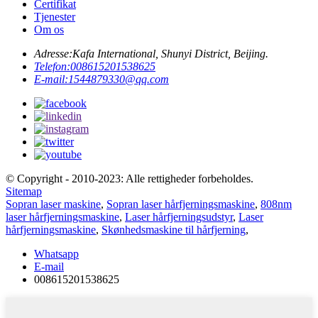
Certifikat
Tjenester
Om os
Adresse:
Kafa International, Shunyi District, Beijing.
Telefon:
008615201538625
E-mail:
1544879330@qq.com
© Copyright - 2010-2023: Alle rettigheder forbeholdes.
Sitemap
Sopran laser maskine
,
Sopran laser hårfjerningsmaskine
,
808nm
laser hårfjerningsmaskine
,
Laser hårfjerningsudstyr
,
Laser
hårfjerningsmaskine
,
Skønhedsmaskine til hårfjerning
,
Whatsapp
E-mail
008615201538625