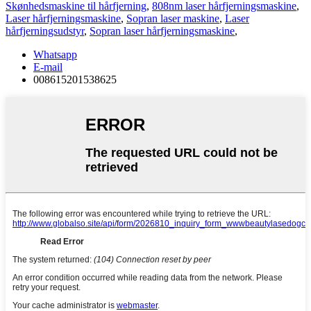
Skønhedsmaskine til hårfjerning
,
808nm laser hårfjerningsmaskine
,
Laser hårfjerningsmaskine
,
Sopran laser maskine
,
Laser
hårfjerningsudstyr
,
Sopran laser hårfjerningsmaskine
,
Whatsapp
E-mail
008615201538625