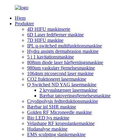
Hjem
Produkter
4D HIFU maskinserie
6D Laser fedtfjerner maskine
7D HIFU maskine
IPL q-switched multifunktionsmaskine
Hydra ansigts dermabrasion maskine
5 i 1 kavitationsmaskine
808nm diode laser hårfjerningsmaskine
980nm vaskulær fjernelsesmaskine
1064nm picosecond laser maskine
CO2 fraktioneret lasermaskine
Q Switched ND YAG lasermaskine
2 krystalstænger lasermaskine
Bærbar tatoveringsfjernelsesmaskine
Cryolipolysis fedtreduktionsmaskine
Bærbar ipl SHR maskine
Golden RF Microneedle maskine
Bio LED lys maskine
Velashape RF kropsslankemaskine
Hudanalyse maskine
EMS sculpting slankemaskine