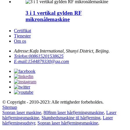
3 i 1 vertikal gylden RF
mikronålemaskine
Certifikat
Tjenester
Om os
Adresse:
Kafa International, Shunyi District, Beijing.
Telefon:
008615201538625
E-mail:
1544879330@qq.com
© Copyright - 2010-2023: Alle rettigheder forbeholdes.
Sitemap
Sopran laser maskine
,
808nm laser hårfjerningsmaskine
,
Laser
hårfjerningsmaskine
,
Skønhedsmaskine til hårfjerning
,
Laser
hårfjerningsudstyr
,
Sopran laser hårfjerningsmaskine
,