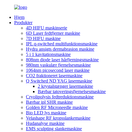
Hjem
Produkter
4D HIFU maskinserie
6D Laser fedtfjerner maskine
7D HIFU maskine
IPL q-switched multifunktionsmaskine
Hydra ansigts dermabrasion maskine
5 i 1 kavitationsmaskine
808nm diode laser hårfjerningsmaskine
980nm vaskulær fjernelsesmaskine
1064nm picosecond laser maskine
CO2 fraktioneret lasermaskine
Q Switched ND YAG lasermaskine
2 krystalstænger lasermaskine
Bærbar tatoveringsfjernelsesmaskine
Cryolipolysis fedtreduktionsmaskine
Bærbar ipl SHR maskine
Golden RF Microneedle maskine
Bio LED lys maskine
Velashape RF kropsslankemaskine
Hudanalyse maskine
EMS sculpting slankemaskine