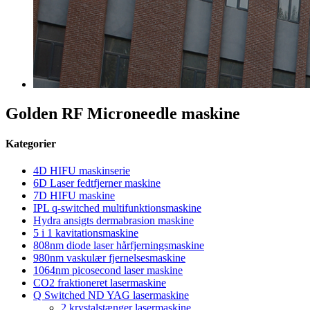
Golden RF Microneedle maskine
Kategorier
4D HIFU maskinserie
6D Laser fedtfjerner maskine
7D HIFU maskine
IPL q-switched multifunktionsmaskine
Hydra ansigts dermabrasion maskine
5 i 1 kavitationsmaskine
808nm diode laser hårfjerningsmaskine
980nm vaskulær fjernelsesmaskine
1064nm picosecond laser maskine
CO2 fraktioneret lasermaskine
Q Switched ND YAG lasermaskine
2 krystalstænger lasermaskine