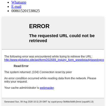
Whatsapp
E-mail
008615201538625