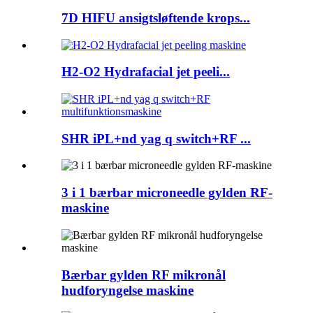
7D HIFU ansigtsløftende krops...
H2-O2 Hydrafacial jet peeli...
SHR iPL+nd yag q switch+RF ...
3 i 1 bærbar microneedle gylden RF-
maskine
Bærbar gylden RF mikronål
hudforyngelse maskine