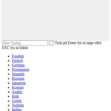
Tryk på Enter for at søge eller
ESC for at lukke
English
French
German
Portuguese
Spanish
Russian
Japanese
Korean
Arabic
Irish
Greek
Turkish
Italian