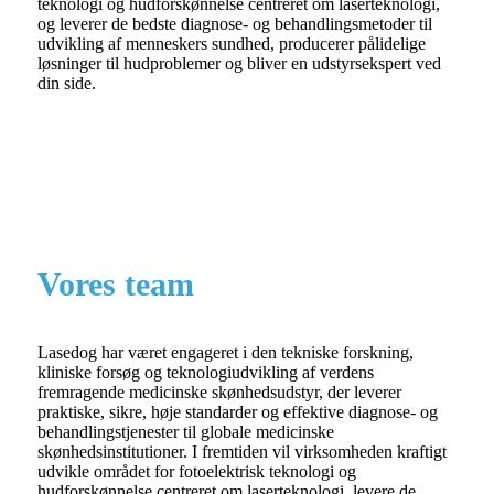
teknologi og hudforskønnelse centreret om laserteknologi,
og leverer de bedste diagnose- og behandlingsmetoder til
udvikling af menneskers sundhed, producerer pålidelige
løsninger til hudproblemer og bliver en udstyrsekspert ved
din side.
Vores team
Lasedog har været engageret i den tekniske forskning,
kliniske forsøg og teknologiudvikling af verdens
fremragende medicinske skønhedsudstyr, der leverer
praktiske, sikre, høje standarder og effektive diagnose- og
behandlingstjenester til globale medicinske
skønhedsinstitutioner. I fremtiden vil virksomheden kraftigt
udvikle området for fotoelektrisk teknologi og
hudforskønnelse centreret om laserteknologi, levere de