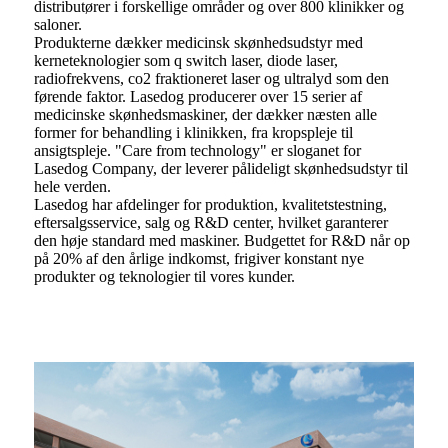
distributører i forskellige områder og over 800 klinikker og
saloner.
Produkterne dækker medicinsk skønhedsudstyr med
kerneteknologier som q switch laser, diode laser,
radiofrekvens, co2 fraktioneret laser og ultralyd som den
førende faktor. Lasedog producerer over 15 serier af
medicinske skønhedsmaskiner, der dækker næsten alle
former for behandling i klinikken, fra kropspleje til
ansigtspleje. "Care from technology" er sloganet for
Lasedog Company, der leverer pålideligt skønhedsudstyr til
hele verden.
Lasedog har afdelinger for produktion, kvalitetstestning,
eftersalgsservice, salg og R&D center, hvilket garanterer
den høje standard med maskiner. Budgettet for R&D når op
på 20% af den årlige indkomst, frigiver konstant nye
produkter og teknologier til vores kunder.