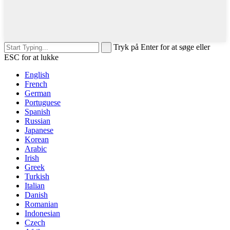
Tryk på Enter for at søge eller
ESC for at lukke
English
French
German
Portuguese
Spanish
Russian
Japanese
Korean
Arabic
Irish
Greek
Turkish
Italian
Danish
Romanian
Indonesian
Czech