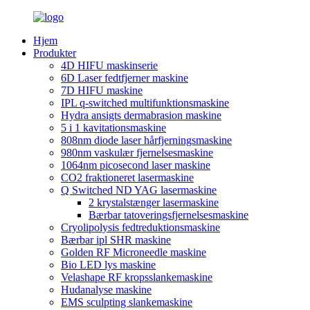
Hjem
Produkter
4D HIFU maskinserie
6D Laser fedtfjerner maskine
7D HIFU maskine
IPL q-switched multifunktionsmaskine
Hydra ansigts dermabrasion maskine
5 i 1 kavitationsmaskine
808nm diode laser hårfjerningsmaskine
980nm vaskulær fjernelsesmaskine
1064nm picosecond laser maskine
CO2 fraktioneret lasermaskine
Q Switched ND YAG lasermaskine
2 krystalstænger lasermaskine
Bærbar tatoveringsfjernelsesmaskine
Cryolipolysis fedtreduktionsmaskine
Bærbar ipl SHR maskine
Golden RF Microneedle maskine
Bio LED lys maskine
Velashape RF kropsslankemaskine
Hudanalyse maskine
EMS sculpting slankemaskine