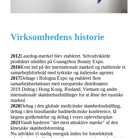
Virksomhedens historie
2012
Lasedog-mærket blev etableret. Selvudviklede
produkter udstilles på Guangzhou Beauty Expo.
2016
Kom ind på det internationale marked og etablerede et
samarbejdsforhold med tyrkiske og italienske agenter.
2017
Deltage i Bologna Expo og etableret flere
samarbejdsrelationer med europæiske distributører.
2019 Deltog i Hong Kong, Rusland, Vietnam og andre
internationale skønhedsudstillinger for at åbne det russiske
marked
2020
Deltag i den globale medicinske skønhedsudstilling,
deltag i den brasilianske hudmedicinske konference, få
lægens godkendelse og deltag i vores oplevelsesplan
2021
Vandt hæderen "det mest attraktive mærke" af den
kinesiske skønhedsforening
Nu udvikler vi stadig energisk inden for fotoelektrisk