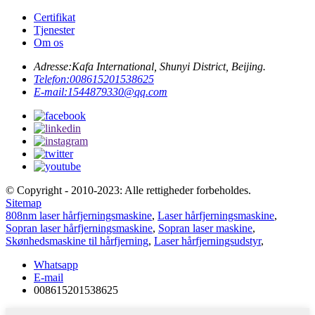
Certifikat
Tjenester
Om os
Adresse:
Kafa International, Shunyi District, Beijing.
Telefon:
008615201538625
E-mail:
1544879330@qq.com
© Copyright - 2010-2023: Alle rettigheder forbeholdes.
Sitemap
808nm laser hårfjerningsmaskine
,
Laser hårfjerningsmaskine
,
Sopran laser hårfjerningsmaskine
,
Sopran laser maskine
,
Skønhedsmaskine til hårfjerning
,
Laser hårfjerningsudstyr
,
Whatsapp
E-mail
008615201538625